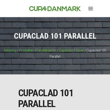
CUPACLAD 101 PARALLEL
Initiering
/
Produkter
/
Facadeskifer
/
Cupaclad
/
Serie
/ Cupaclad 101
Parallel
CUPACLAD 101
PARALLEL