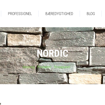
PROFESSIONEL
BÆREDYGTIGHED
BLOG
NORDIC
Initiering
/
Produkter
/
Stonepanel
/ Nordic