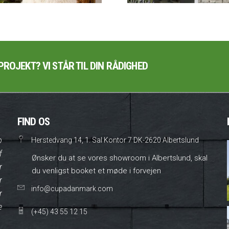
PROJEKT? VI STÅR TIL DIN RÅDIGHED
FIND OS
o
Herstedvang 14, 1. Sal Kontor 7 DK-2620 Albertslund
f
Ønsker du at se vores showroom i Albertslund, skal
r
du venligst booket et møde i forvejen
r
info@cupadanmark.com
r
e
(+45) 43 55 12 15