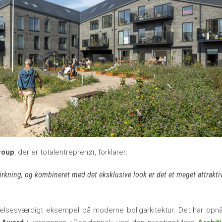
roup
, der er totalentreprenør, forklarer:
virkning, og kombineret med det eksklusive look er det et meget attrakti
lsesværdigt eksempel på moderne boligarkitektur. Det har opnå