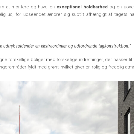
nem at montere og have en
exceptionel holdbarhed
og en uover
kelig ud, for udseendet ændrer sig subtilt afhængigt af tagets hæ
ne udtryk fuldender en ekstraordinær og udfordrende tagkonstruktion.
e forskellige boliger med forskellige indretninger, der passer til f
ængerområder fyldt med grønt, hvilket giver en rolig og fredelig at