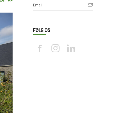
izer A+
FØLG OS