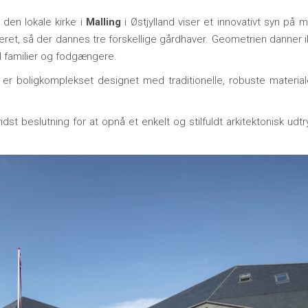
 den lokale kirke i
Malling
i Østjylland viser et innovativt syn på
eret, så der dannes tre forskellige gårdhaver. Geometrien danner 
il familier og fodgængere.
t, er boligkomplekset designet med traditionelle, robuste materi
dst beslutning for at opnå et enkelt og stilfuldt arkitektonisk udtr