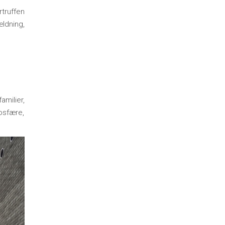
truffen
ldning,
amilier,
mosfære,