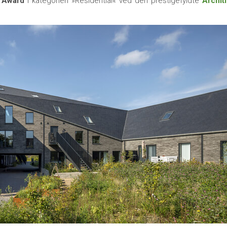
 Award
i kategorien »Residential« ved den prestigefyldte
Archit