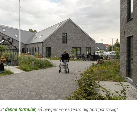
yld
denne formular
, så hjælper vores team dig hurtigst muligt.