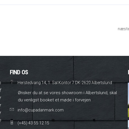
næst
FIND OS
o
Herstedvang 14, 1. Sal Kontor 7 DK-2620 Albertslund
f
Ønsker du at se vores showroom i Albertslund, skal
r
du venligst booket et møde i forvejen
r
info@cupadanmark.com
r
e
(+45) 43 55 12 15