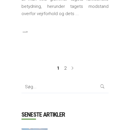
betydning, herunder tagets modstand
overfor vejrforhold og dets
1
2
Search
for:
SENESTE ARTIKLER