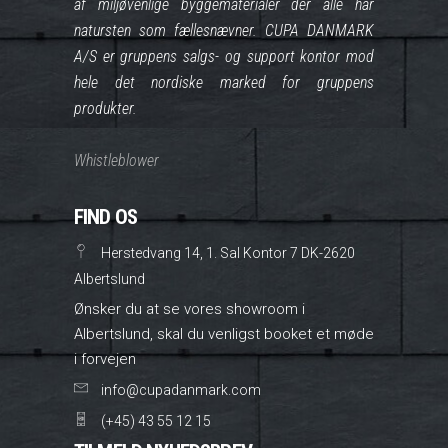
af miljøvenlige byggematerialer der alle har
natursten som fællesnævner. CUPA DANMARK
A/S er gruppens salgs- og support kontor mod
hele det nordiske marked for gruppens
produkter.
Whistleblower
FIND OS
Herstedvang 14, 1. Sal Kontor 7 DK-2620
Albertslund
Ønsker du at se vores showroom i
Albertslund, skal du venligst booket et møde
i forvejen
info@cupadanmark.com
(+45) 43 55 12 15