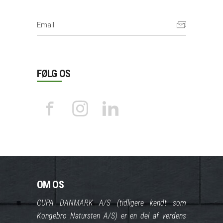
FØLG OS
OM OS
CUPA DANMARK A/S (tidligere kendt som
Kongebro Natursten A/S) er en del af verdens