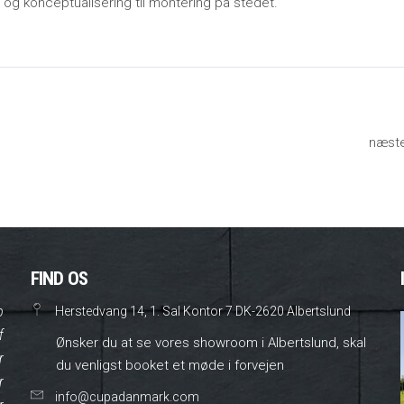
 og konceptualisering til montering på stedet.
næst
FIND OS
o
Herstedvang 14, 1. Sal Kontor 7 DK-2620 Albertslund
f
Ønsker du at se vores showroom i Albertslund, skal
r
du venligst booket et møde i forvejen
r
info@cupadanmark.com