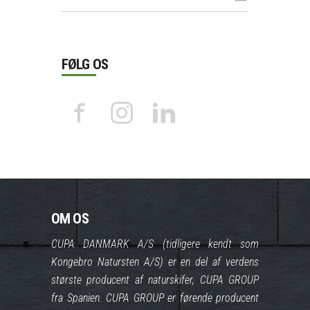
FØLG OS
OM OS
CUPA DANMARK A/S (tidligere kendt som
Kongebro Natursten A/S) er en del af verdens
største producent af naturskifer, CUPA GROUP
fra Spanien. CUPA GROUP er førende producent