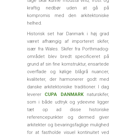
tage skal kunne modstå vind, frost og
kraftig nedbør uden at gå på
kompromis med den arkitektoniske
helhed.
Historisk set har Danmark i høj grad
været afhængig af importeret skifer,
især fra Wales. Skifer fra Porthmadog-
området blev bredt specificeret på
grund af sin fine kornstruktur, ensartede
overflade og kølige blågrå nuancer,
kvaliteter, der harmonerer godt med
danske arkitektoniske traditioner. I dag
leverer
CUPA DANMARK
naturskifer,
som i både udtryk og ydeevne ligger
tæt op ad disse historiske
referencepunkter og dermed giver
arkitekter og bevaringsfaglige mulighed
for at fastholde visuel kontinuitet ved