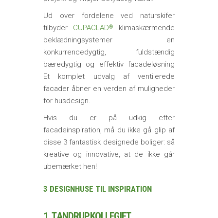
Ud over fordelene ved naturskifer
tilbyder
CUPACLAD
klimaskærmende
®
beklædningsystemer en
konkurrencedygtig, fuldstændig
bæredygtig og effektiv facadeløsning
Et komplet udvalg af ventilerede
facader åbner en verden af muligheder
for husdesign.
Hvis du er på udkig efter
facadeinspiration, må du ikke gå glip af
disse 3 fantastisk designede boliger: så
kreative og innovative, at de ikke går
ubemærket hen!
3 DESIGNHUSE TIL INSPIRATION
1. TANDRUPKOLLEGIET