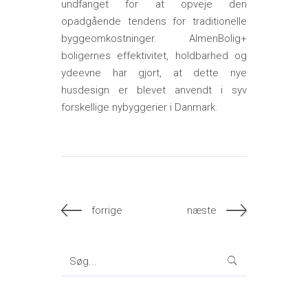
undfanget for at opveje den
opadgående tendens for traditionelle
byggeomkostninger. AlmenBolig+
boligernes effektivitet, holdbarhed og
ydeevne har gjort, at dette nye
husdesign er blevet anvendt i syv
forskellige nybyggerier i Danmark.
forrige
næste
Search
for: