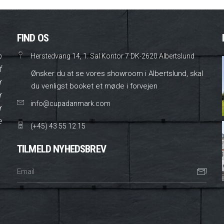
FIND OS
o
Herstedvang 14, 1. Sal Kontor 7 DK-2620 Albertslund
f
Ønsker du at se vores showroom i Albertslund, skal
r
du venligst booket et møde i forvejen
r
info@cupadanmark.com
r
e
(+45) 43 55 12 15
TILMELD NYHEDSBREV