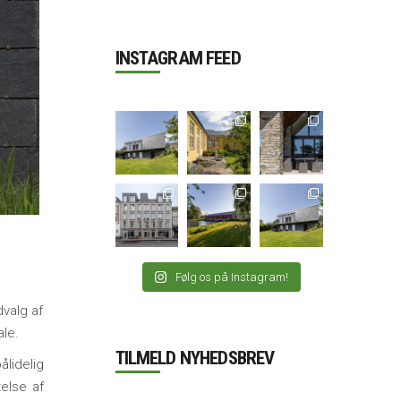
INSTAGRAM FEED
Følg os på Instagram!
valg af
ale.
TILMELD NYHEDSBREV
lidelig
telse af