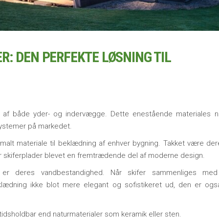
: DEN PERFEKTE LØSNING TIL
ng af både yder- og indervægge. Dette enestående materiales na
systemer på markedet.
imalt materiale til beklædning af enhver bygning. Takket være der
r skiferplader blevet en fremtrædende del af moderne design.
r er deres vandbestandighed. Når skifer sammenliges med
lædning ikke blot mere elegant og sofistikeret ud, den er og
dsholdbar end naturmaterialer som keramik eller sten.