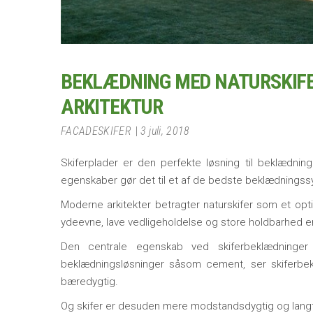
BEKLÆDNING MED NATURSKIFER
ARKITEKTUR
FACADESKIFER
3 juli, 2018
Skiferplader er den perfekte løsning til beklædni
egenskaber gør det til et af de bedste beklædnings
Moderne arkitekter betragter naturskifer som et opt
ydeevne, lave vedligeholdelse og store holdbarhed e
Den centrale egenskab ved skiferbeklædninge
beklædningsløsninger såsom cement, ser skiferbek
bæredygtig.
Og skifer er desuden mere modstandsdygtig og langti