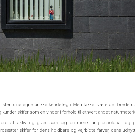
lt sten sine egne unikke kendetegn. Men takket være det brede ud
 kunder skifer som en vinder i forhold til ethvert andet naturmateri
ere attraktiv og giver samtidig en mere langtidsholdbar og på
rdsætter skifer for dens holdbare og vejrbidte farver, dens udnyt