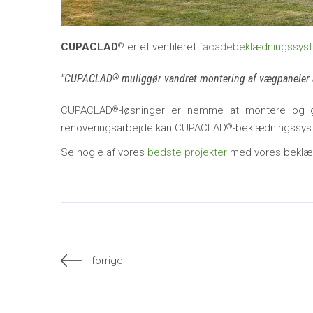
CUPACLAD
er et ventileret
facadebeklædningssyst
®
CUPACLAD
muliggør vandret montering af vægpaneler af
®
CUPACLAD
-løsninger er nemme at montere og g
®
renoveringsarbejde kan CUPACLAD
-beklædningssyste
®
Se nogle af vores
bedste projekter
med vores beklæd
forrige