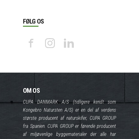
FØLG OS
OM OS
CUPA DANMARK A/S (tidligere kendt som
Kongebro Natursten A/S) er en del af verdens
største producent af naturskifer, CUPA GROUP
fra Spanien. CUPA GROUP er førende producent
af miljøvenlige byggematerialer der alle har