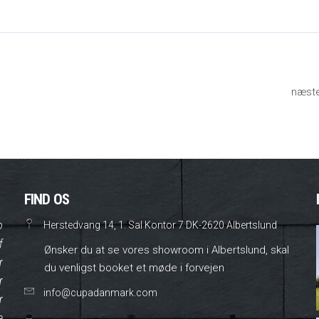
næst
FIND OS
o
Herstedvang 14, 1. Sal Kontor 7 DK-2620 Albertslund
f
Ønsker du at se vores showroom i Albertslund, skal
r
du venligst booket et møde i forvejen
r
info@cupadanmark.com
r
e