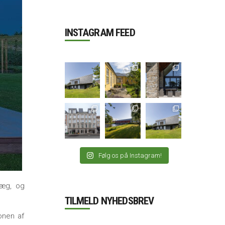
INSTAGRAM FEED
Følg os på Instagram!
ræg, og
TILMELD NYHEDSBREV
onen af