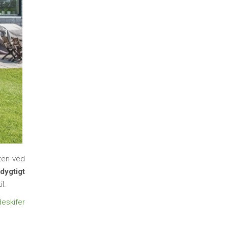
ten ved
ygtigt
l.
eskifer