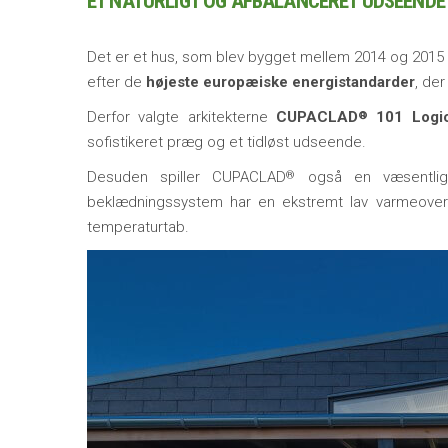
ET NATURLIGT OG AFBALANCERET UDSEENDE
Det er et hus, som blev bygget mellem 2014 og 2015 
efter de
højeste europæiske energistandarder
, de
Derfor valgte arkitekterne
CUPACLAD
101 Logi
®
sofistikeret præg og et tidløst udseende.
Desuden spiller CUPACLAD
også en væsentlig r
®
beklædningssystem har en ekstremt lav varmeoverfø
temperaturtab.