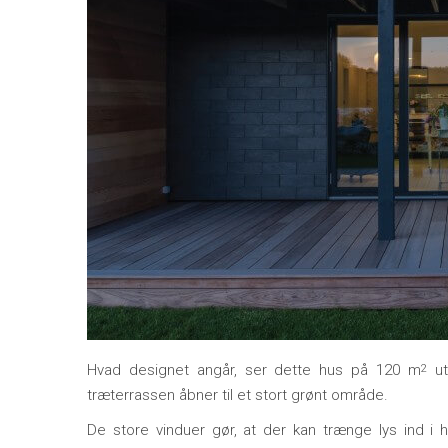
Hvad designet angår, ser dette hus på 120 m
ut
2
træterrassen åbner til et stort grønt område.
De store vinduer gør, at der kan trænge lys ind i 