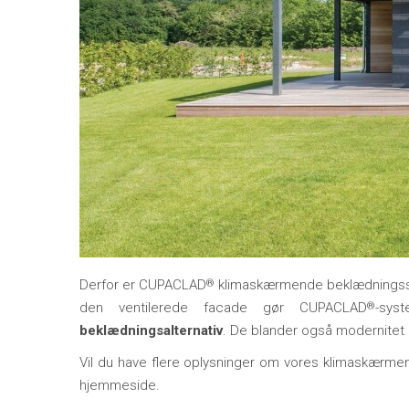
Derfor er CUPACLAD
klimaskærmende beklædningssys
®
den ventilerede facade gør CUPACLAD
-sys
®
beklædningsalternativ
. De blander også modernitet og
Vil du have flere oplysninger om vores klimaskærm
hjemmeside.