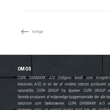
forrige
OM OS
CUPA DANMARK A/S (tidligere kendt som Kongebr
Natursten A/S) er en del af verdens største producent a
naturskifer, CUPA GROUP fra Spanien. CUPA GROUP e
førende producent af miljøvenlige byggematerialer der alle ha
natursten som fællesnævner. CUPA DANMARK A/S e
gruppens salgs- og support kontor mod hele det nordisk