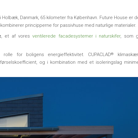
i Holbæk, Danmark, 65 kilometer fra København. Future House er d
r kombinerer principperne for passivhuse med naturlige materialer.
c
, et af vores
ventilerede facadesystemer i naturskifer
, som g
olle for boligens energieffektivitet. CUPACLAD
klimaskæ
®
rselskoefficient, og i kombination med et isoleringslag minim