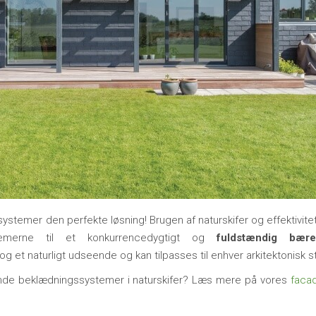
temer den perfekte løsning! Brugen af naturskifer og effektivite
temerne til et konkurrencedygtigt og
fuldstændig bæred
 et naturligt udseende og kan tilpasses til enhver arkitektonisk sti
ende beklædningssystemer i naturskifer? Læs mere på vores
facad