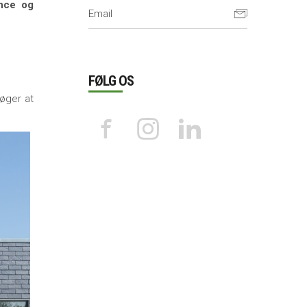
ance og
FØLG OS
søger at