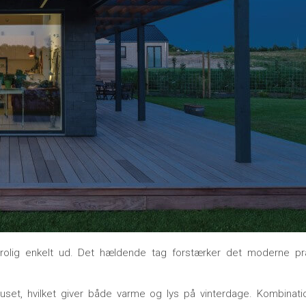
rolig enkelt ud. Det hældende tag forstærker det moderne p
huset, hvilket giver både varme og lys på vinterdage. Kombinati