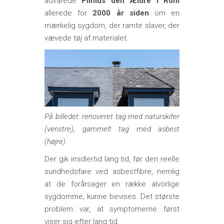
advarede
Plinius den Ældre i Rom
allerede for
2000 år siden
om en
mærkelig sygdom, der ramte slaver, der
vævede tøj af materialet.
På billedet: renoveret tag med naturskifer
(venstre), gammelt tag med asbest
(højre).
Der gik imidlertid lang tid, før den reelle
sundhedsfare ved asbestfibre, nemlig
at de forårsager en række alvorlige
sygdomme, kunne bevises. Det største
problem var, at symptomerne først
viser sig efter lang tid.