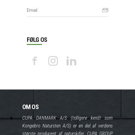
FØLG OS
OM OS
CUPA DANMARK A/S (tidligere kendt som
Kongebro Natursten A/S) er en del af verdens
største producent af naturskifer, CUPA GROUP