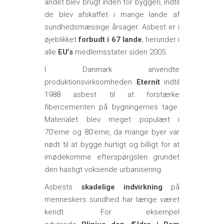
andet blev brugt inden for byggeri, indtil
de blev afskaffet i mange lande af
sundhedsmæssige årsager. Asbest er i
øjeblikket
forbudt i 67 lande
, herunder i
alle
EU’s
medlemsstater siden 2005.
I Danmark anvendte
produktionsvirksomheden
Eternit
indtil
1988 asbest til at forstærke
fibercementen på bygningernes tage.
Materialet blev meget populært i
70’erne og 80’erne, da mange byer var
nødt til at bygge hurtigt og billigt for at
imødekomme efterspørgslen grundet
den hastigt voksende urbanisering.
Asbests
skadelige indvirkning
på
menneskers sundhed har længe været
kendt. For eksempel