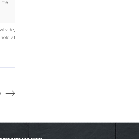
 tre
l vide,
hold af
e