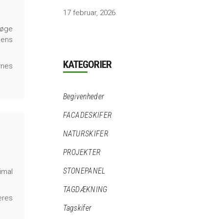
17 februar, 2026
 øge
dens
KATEGORIER
rnes
Begivenheder
FACADESKIFER
NATURSKIFER
PROJEKTER
STONEPANEL
imal
TAGDÆKNING
eres
Tagskifer