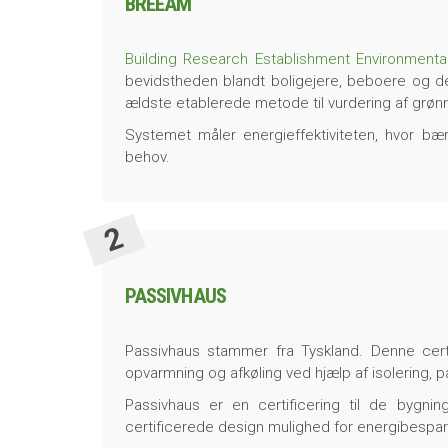
BREEAM
Building Research Establishment Environmen
bevidstheden blandt boligejere, beboere og des
ældste etablerede metode til vurdering af grøn
Systemet måler energieffektiviteten, hvor b
behov.
PASSIVHAUS
Passivhaus stammer fra Tyskland. Denne cer
opvarmning og afkøling ved hjælp af isolering, p
Passivhaus er en certificering til de bygni
certificerede design mulighed for energibesparels