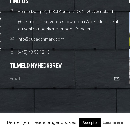
FIND OS
o
Herstedvang 14, 1. Sal Kontor 7 DK-2620 Albertslund
f
Ønsker du at se vores showroom i Albertslund, skal
r
du venligst booket et møde i forvejen
r
info@cupadanmark.com
r
e
(+45) 43 55 12 15
TILMELD NYHEDSBREV
Denne hjemmeside bruger cookies
Læs mere
Accepter
Instagram
|
Facebook
|
Link