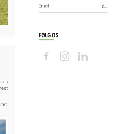
FØLG OS
 men
mest
tet,