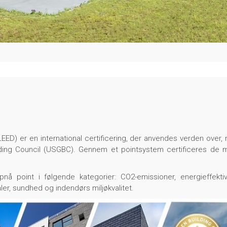
EED) er en international certificering, der anvendes verden over,
lding Council (USGBC). Gennem et pointsystem certificeres de 
nå point i følgende kategorier: CO2-emissioner, energieffektivi
ler, sundhed og indendørs miljøkvalitet.