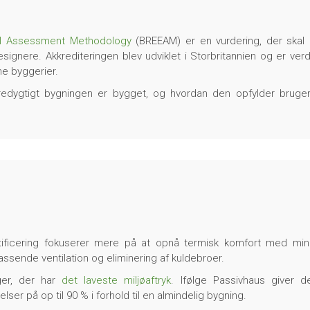
tal Assessment Methodology
(BREEAM) er en vurdering, der skal
ignere. Akkrediteringen blev udviklet i Storbritannien og er ver
ne byggerier.
æredygtigt bygningen er bygget, og hvordan den opfylder bruge
tificering fokuserer mere på at opnå termisk komfort med min
assende ventilation og eliminering af kuldebroer.
nger, der har
det laveste miljøaftryk
. Ifølge Passivhaus giver d
er på op til 90 % i forhold til en almindelig bygning.