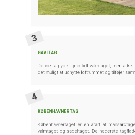
GAVLTAG
Denne tagtype ligner lidt valmtaget, men adskill
det muligt at udnytte loftrummet og tilføjer samti
KØBENHAVNERTAG
Københavnertaget er en afart af mansardtag
valmtaget og sadeltaget. De nederste tagflade