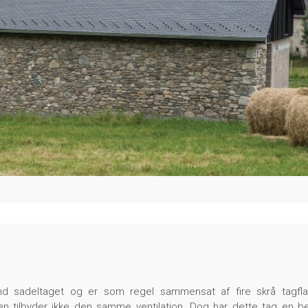
d sadeltaget og er som regel sammensat af fire skrå tagfla
n tilbyder ikke den samme ventilation. Dog har dette tag en b