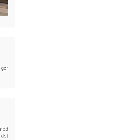
 gør
 med
 det