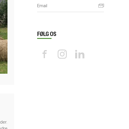
FØLG OS
der.
edre