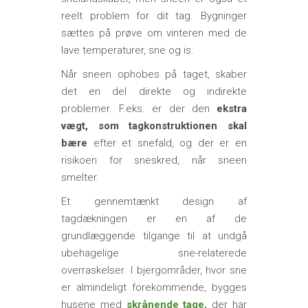
reelt problem for dit tag. Bygninger
sættes på prøve om vinteren med de
lave temperaturer, sne og is.
Når sneen ophobes på taget, skaber
det en del direkte og indirekte
problemer. F.eks. er der den
ekstra
vægt, som tagkonstruktionen skal
bære
efter et snefald, og der er en
risikoen for sneskred, når sneen
smelter.
Et gennemtænkt design af
tagdækningen er en af de
grundlæggende tilgange til at undgå
ubehagelige sne-relaterede
overraskelser. I bjergområder, hvor sne
er almindeligt forekommende, bygges
husene med
skrånende tage,
der har