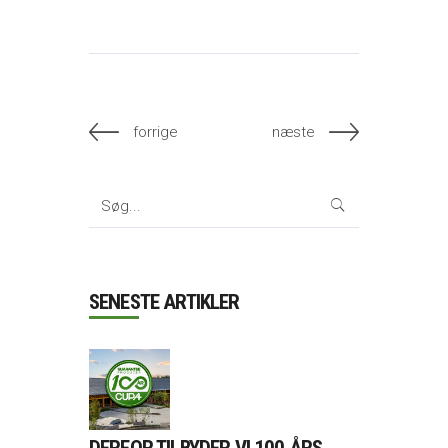
forrige
næste
Search
for:
SENESTE ARTIKLER
DERFOR TILBYDER VI 100 ÅRS