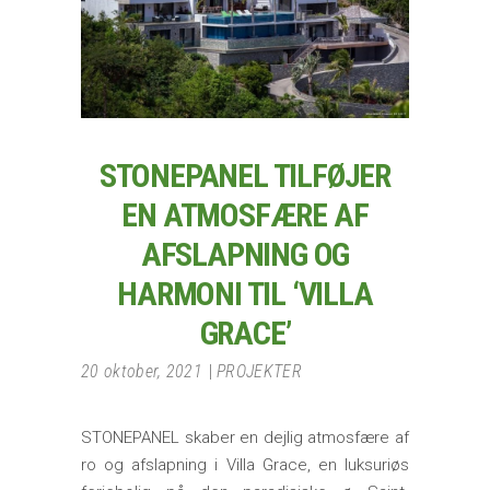
STONEPANEL TILFØJER
EN ATMOSFÆRE AF
AFSLAPNING OG
HARMONI TIL ‘VILLA
GRACE’
20 oktober, 2021
PROJEKTER
STONEPANEL skaber en dejlig atmosfære af
ro og afslapning i Villa Grace, en luksuriøs